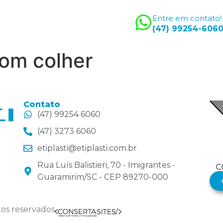
Entre em contato!
mos
Produtos
Contato
(47) 99254-606
com colher
Contato
(47) 99254 6060
(47) 3273 6060
etiplasti@etiplasti.com.br
Rua Luís Balistieri, 70 - Imigrantes -
C
Guaramirim/SC - CEP 89270-000
itos reservados