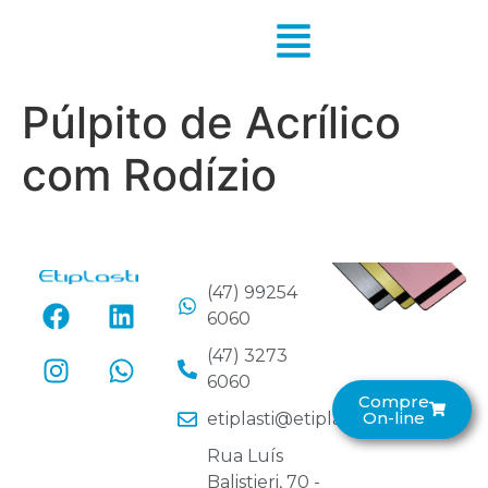
Púlpito de Acrílico
com Rodízio
(47) 99254
6060
(47) 3273
6060
Compre
On-line
etiplasti@etiplasti.com.br
Rua Luís
Balistieri, 70 -